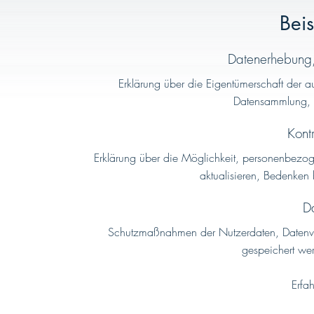
Beis
Datenerhebung,
Erklärung über die Eigentümerschaft der a
Datensammlung, d
Kont
Erklärung über die Möglichkeit, personenbezo
aktualisieren, Bedenken
Da
Schutzmaßnahmen der Nutzerdaten, Datenver
gespeichert we
Erfa